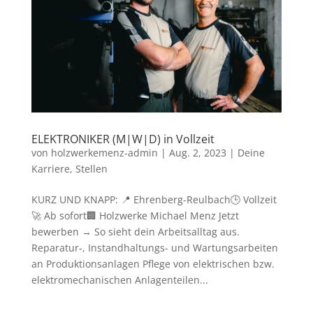
ELEKTRONIKER (M|W|D) in Vollzeit
von
holzwerkemenz-admin
|
Aug. 2, 2023
|
Deine
Karriere
,
Stellen
KURZ UND KNAPP: 📍 Ehrenberg-Reulbach🕒 Vollzeit
🚀 Ab sofort🏢 Holzwerke Michael Menz Jetzt
bewerben → So sieht dein Arbeitsalltag aus.
Reparatur-, Instandhaltungs- und Wartungsarbeiten
an Produktionsanlagen Pflege von elektrischen bzw.
elektromechanischen Anlagenteilen...