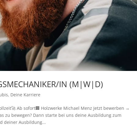
S­MECHANIKER/IN (M|W|D)
ubis
,
Deine Karriere
lzeit🚀 Ab sofort🏢 Holzwerke Michael Menz Jetzt bewerben →
etwas zu bewegen? Dann starte bei uns deine Ausbildung zum
 deiner Ausbildung...